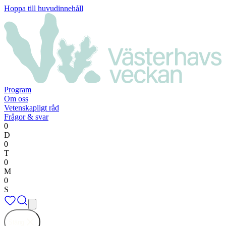
Hoppa till huvudinnehåll
Program
Om oss
Vetenskapligt råd
Frågor & svar
0
D
0
T
0
M
0
S
Stäng