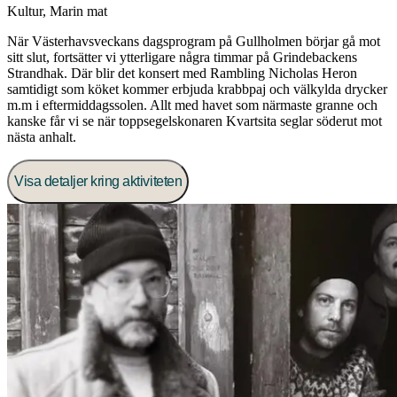
Kultur
,
Marin mat
När Västerhavsveckans dagsprogram på Gullholmen börjar gå mot
sitt slut, fortsätter vi ytterligare några timmar på Grindebackens
Strandhak. Där blir det konsert med Rambling Nicholas Heron
samtidigt som köket kommer erbjuda krabbpaj och välkylda drycker
m.m i eftermiddagssolen. Allt med havet som närmaste granne och
kanske får vi se när toppsegelskonaren Kvartsita seglar söderut mot
nästa anhalt.
Visa detaljer kring aktiviteten