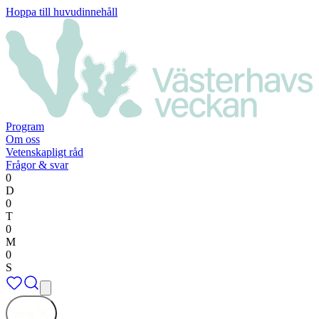
Hoppa till huvudinnehåll
Program
Om oss
Vetenskapligt råd
Frågor & svar
0
D
0
T
0
M
0
S
Stäng