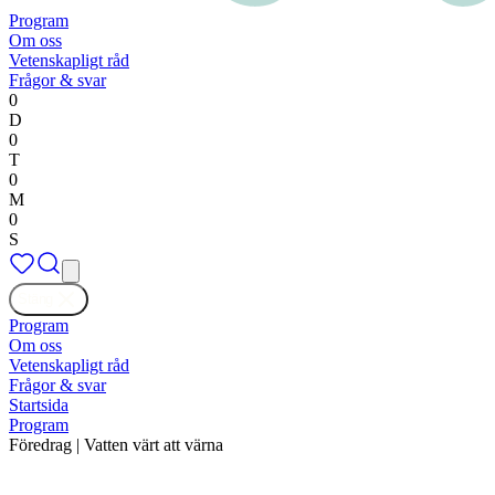
Program
Om oss
Vetenskapligt råd
Frågor & svar
0
D
0
T
0
M
0
S
Stäng
Program
Om oss
Vetenskapligt råd
Frågor & svar
Startsida
Program
Föredrag | Vatten värt att värna