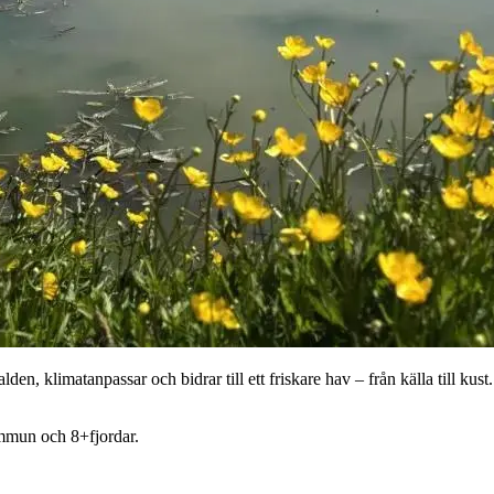
, klimatanpassar och bidrar till ett friskare hav – från källa till kust
ommun och 8+fjordar.