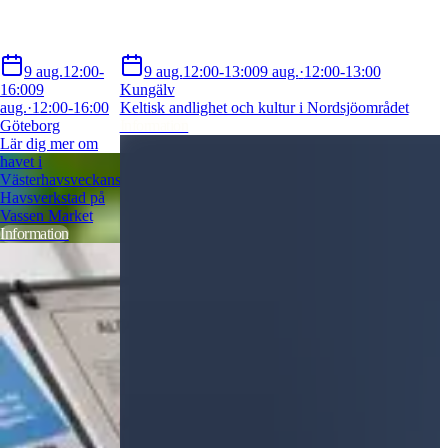
9 aug.
12:00-
9 aug.
12:00-13:00
9 aug.
·
12:00-13:00
16:00
9
Kungälv
aug.
·
12:00-16:00
Keltisk andlighet och kultur i Nordsjöområdet
Göteborg
Information
Lär dig mer om
havet i
Västerhavsveckans
Havsverkstad på
Vassen Market
Information