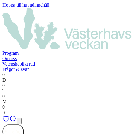
Hoppa till huvudinnehåll
Program
Om oss
Vetenskapligt råd
Frågor & svar
0
D
0
T
0
M
0
S
Stäng