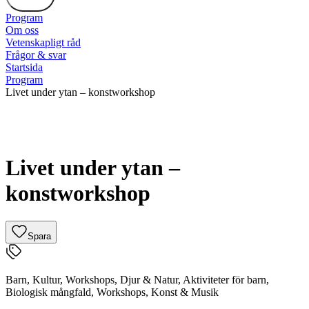
Program
Om oss
Vetenskapligt råd
Frågor & svar
Startsida
Program
Livet under ytan – konstworkshop
Livet under ytan –
konstworkshop
Spara
Barn
,
Kultur
,
Workshops
,
Djur & Natur
,
Aktiviteter för barn
,
Biologisk mångfald
,
Workshops
,
Konst & Musik