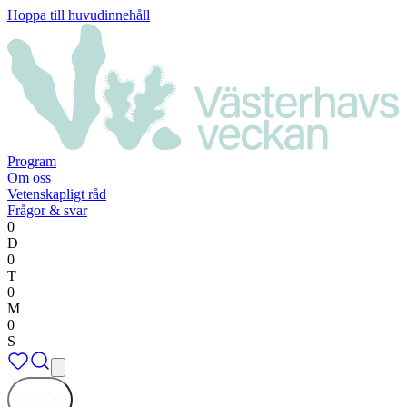
Hoppa till huvudinnehåll
Program
Om oss
Vetenskapligt råd
Frågor & svar
0
D
0
T
0
M
0
S
Stäng