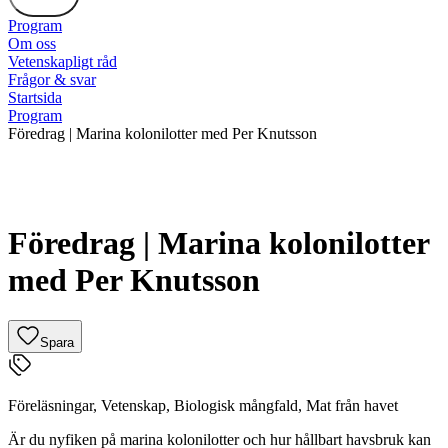
Program
Om oss
Vetenskapligt råd
Frågor & svar
Startsida
Program
Föredrag | Marina kolonilotter med Per Knutsson
Föredrag | Marina kolonilotter
med Per Knutsson
Spara
Föreläsningar
,
Vetenskap
,
Biologisk mångfald
,
Mat från havet
Är du nyfiken på marina kolonilotter och hur hållbart havsbruk kan