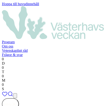
Hoppa till huvudinnehåll
Program
Om oss
Vetenskapligt råd
Frågor & svar
0
D
0
T
0
M
0
S
Stäng