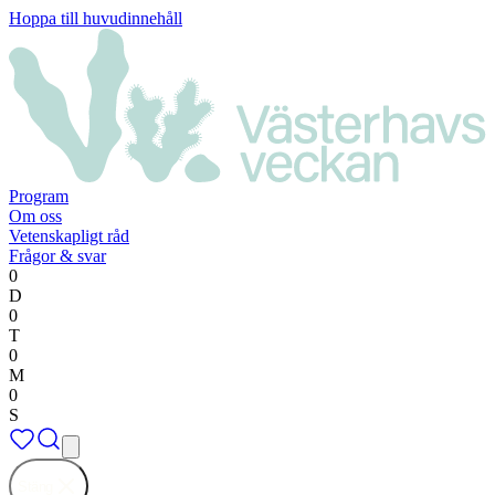
Hoppa till huvudinnehåll
Program
Om oss
Vetenskapligt råd
Frågor & svar
0
D
0
T
0
M
0
S
Stäng