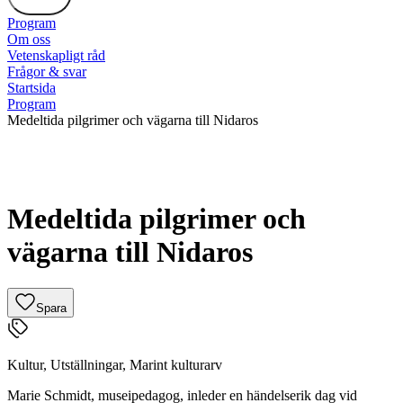
Program
Om oss
Vetenskapligt råd
Frågor & svar
Startsida
Program
Medeltida pilgrimer och vägarna till Nidaros
Medeltida pilgrimer och
vägarna till Nidaros
Spara
Kultur
,
Utställningar
,
Marint kulturarv
Marie Schmidt, museipedagog, inleder en händelserik dag vid