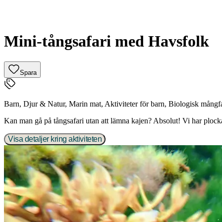
Mini-tångsafari med Havsfolk
Spara
Barn
,
Djur & Natur
,
Marin mat
,
Aktiviteter för barn
,
Biologisk mångf
Kan man gå på tångsafari utan att lämna kajen? Absolut! Vi har plock
Visa detaljer kring aktiviteten