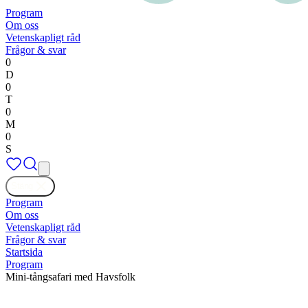
Program
Om oss
Vetenskapligt råd
Frågor & svar
0
D
0
T
0
M
0
S
Stäng
Program
Om oss
Vetenskapligt råd
Frågor & svar
Startsida
Program
Mini-tångsafari med Havsfolk