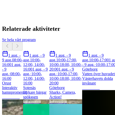
Relaterade aktiviteter
Se hela vårt program
1 aug. -
1 aug. - 9
1 aug. - 9
1 aug. - 9
9 aug.
08:00-
aug.
10:00-
aug.
10:00-17:00,
aug.
10:00-17:00
1 a
16:00
1 aug.
12:00, 14:00-
10:00-18:00, 10:00-
- 9 aug.
·
10:00-17:0
- 9
16:00
1 aug. - 9
20:00
1 aug. - 9
Göteborg
aug.
·
08:00-
aug.
·
10:00-
aug.
·
10:00-17:00,
Vatten över huvudet
16:00
12:00, 14:00-
10:00-18:00, 10:00-
Västerhavets dolda
Orust
16:00
20:00
invånare
Interaktiv
Sotenäs
Göteborg
Information
hamnpromenad
Dykare bärgar
Sharks, Camera,
Information
spökgarn
Action!
Information
Information