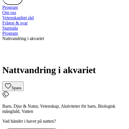
Program
Om oss
Vetenskapligt råd
Frågor & svar
Startsida
Program
Nattvandring i akvariet
Nattvandring i akvariet
Spara
Barn
,
Djur & Natur
,
Vetenskap
,
Aktiviteter för barn
,
Biologisk
mångfald
,
Vatten
Vad händer i havet på natten?