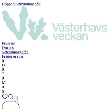
Hoppa till huvudinnehåll
Program
Om oss
Vetenskapligt råd
Frågor & svar
0
D
0
T
0
M
0
S
Stäng