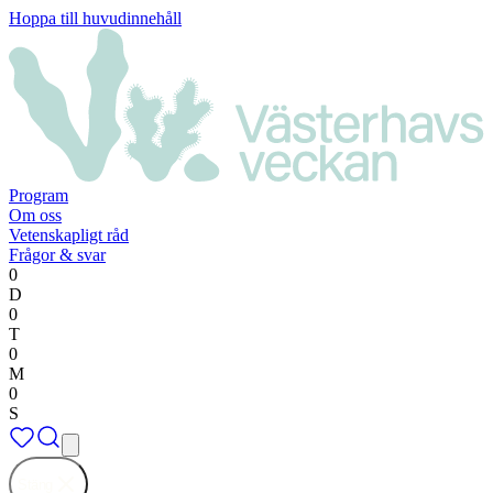
Hoppa till huvudinnehåll
Program
Om oss
Vetenskapligt råd
Frågor & svar
0
D
0
T
0
M
0
S
Stäng