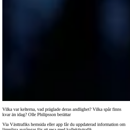
Vilka var kelterna, vad präglade deras andlighet? Vilka spår finns
kvar än idag? Olle Philipsson berättar
Via Västtrafiks hemsida eller app får du uppdaterad information om
lämpliga avgångar för att resa med kollektivtrafik.