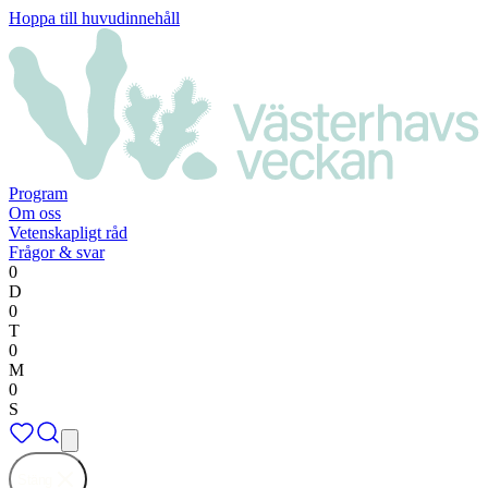
Hoppa till huvudinnehåll
Program
Om oss
Vetenskapligt råd
Frågor & svar
0
D
0
T
0
M
0
S
Stäng