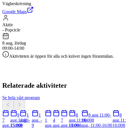
Vägbeskrivning
Google Maps
Aktör
-
Popcicle
8 aug, lördag
09:00-14:00
Aktiviteten är öppen för alla och kräver ingen föranmälan.
Relaterade aktiviteter
Se hela vårt program
9
1
1
8
8 aug.
11:00-
8
7
aug.
12:00-
aug. -
aug. -
1
4
7
aug.
11:00-
16:00
8
aug.
11:0
aug.
15:00-
15:00
9
9
9
aug.
aug.
aug.
13:00-
16:00
8
aug.
·
11:00-16:00
16:00
8