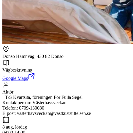
Donsö Hamnväg, 430 82 Donsö
Vägbeskrivning
Google Maps
Aktör
-
T/S Kvartsita, föreningen För Fulla Segel
Kontaktperson
:
Västerhavsveckan
Telefon
:
0709-130080
E-post
:
vasterhavsveckan@vastkuststiftelsen.se
8 aug, lördag
09:00-14:00