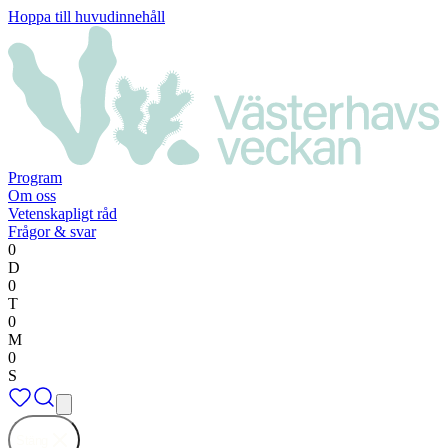
Hoppa till huvudinnehåll
Program
Om oss
Vetenskapligt råd
Frågor & svar
0
D
0
T
0
M
0
S
Stäng