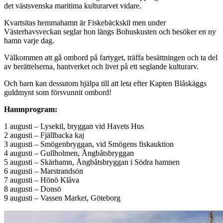
det västsvenska maritima kulturarvet vidare.
Kvartsitas hemmahamn är Fiskebäckskil men under
Västerhavsveckan seglar hon längs Bohuskusten och besöker en ny
hamn varje dag.
Välkommen att gå ombord på fartyget, träffa besättningen och ta del
av berättelserna, hantverket och livet på ett seglande kulturarv.
Och barn kan dessutom hjälpa till att leta efter Kapten Blåskäggs
guldmynt som försvunnit ombord!
Hamnprogram:
1 augusti – Lysekil, bryggan vid Havets Hus
2 augusti – Fjällbacka kaj
3 augusti – Smögenbryggan, vid Smögens fiskauktion
4 augusti – Gullholmen, Ångbåtsbryggan
5 augusti – Skärhamn, Ångbåtsbryggan i Södra hamnen
6 augusti – Marstrandsön
7 augusti – Hönö Klåva
8 augusti – Donsö
9 augusti – Vassen Market, Göteborg