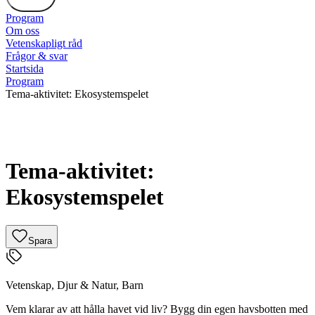
Program
Om oss
Vetenskapligt råd
Frågor & svar
Startsida
Program
Tema-aktivitet: Ekosystemspelet
Tema-aktivitet:
Ekosystemspelet
Spara
Vetenskap
,
Djur & Natur
,
Barn
Vem klarar av att hålla havet vid liv? Bygg din egen havsbotten med