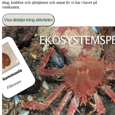
tång, krabbor och sjöstjärnor och annat liv vi har i havet på
västkusten.
Visa detaljer kring aktiviteten