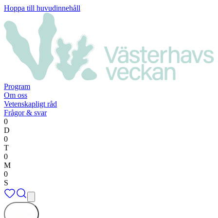
Hoppa till huvudinnehåll
Program
Om oss
Vetenskapligt råd
Frågor & svar
0
D
0
T
0
M
0
S
Stäng