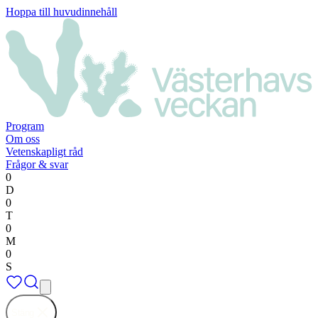
Hoppa till huvudinnehåll
Program
Om oss
Vetenskapligt råd
Frågor & svar
0
D
0
T
0
M
0
S
Stäng