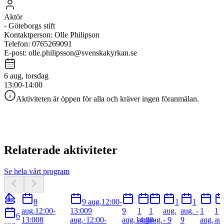
Aktör
-
Göteborgs stift
Kontaktperson
:
Olle Philipson
Telefon
:
0765269091
E-post
:
olle.philipsson@svenskakyrkan.se
6 aug, torsdag
13:00-14:00
Aktiviteten är öppen för alla och kräver ingen föranmälan.
Relaterade aktiviteter
Se hela vårt program
8
9 aug.
12:00-
1
1
aug.
12:00-
13:00
9
9
1
1
aug.
aug. -
1
1
6
13:00
8
aug.
·
12:00-
aug.
14:00-
aug.
aug.
- 9
9
aug.
au