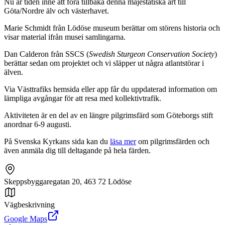
Nu är tiden inne att föra tillbaka denna majestätiska art till
Göta/Nordre älv och västerhavet.
Marie Schmidt från Lödöse museum berättar om störens historia och
visar material ifrån musei samlingarna.
Dan Calderon från SSCS (
Swedish Sturgeon Conservation Society
)
berättar sedan om projektet och vi släpper ut några atlantstörar i
älven.
Via Västtrafiks hemsida eller app får du uppdaterad information om
lämpliga avgångar för att resa med kollektivtrafik.
Aktiviteten är en del av en längre pilgrimsfärd som Göteborgs stift
anordnar 6-9 augusti.
På Svenska Kyrkans sida kan du
läsa mer
om pilgrimsfärden och
även anmäla dig till deltagande på hela färden.
Skeppsbyggaregatan 20, 463 72 Lödöse
Vägbeskrivning
Google Maps